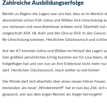
Zahlreiche Ausbildungserfolge
Bereits zu Beginn des Lagers war uns klar, dass es im Bereich
absolvierten schon früh Julina und Wilken ihre Umschulung au
uns verlassen und neue Abenteuer erleben wird. Ebenfalls hat u
umgeschult: ASK 18, Astir und den Discus (SH). In den Genuss
Re-Umschulung kommen. Herzlichen Glückwunsch und schöne s
Auf der K7 konnten Julina und Wilken im Verlauf des Lagers a
Den größten persönlichen Erfolg konnten wir für Lisa feiern, d
freigeflogen hat und von nun an ihre Erlebnisse nicht mehr nu
darf. Herzlichen Glückwunsch, mach weiter so wie bisher!
Die Winde darf sich ebenfalls über einen neuen Fahrer freue
bestanden, als neuer „Windensheriff“ hat er nun das Ziel, sic
gespannt, wer aus dem engen Rennen als Sieger hervorgeht!