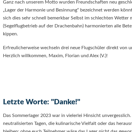
Ganz nach unserem Motto wurden Freundschaften neu geschloss
„Lager der Harmonie und Besinnung“ bezeichnet werden könnte
sich dies sehr schnell bemerkbar Selbst im schlechten Wetter 
(Segelflugbetrieb auf der Drachenbahn) harmonierten alle Bete
kippen.
Erfreulicherweise wechseln drei neue Flugschüler direkt von 
Herzlich willkommen, Maxim, Florian und Alex (V.)!
Letzte Worte: "Danke!"
Das Sommerlager 2023 war in vielerlei Hinsicht unvergesslich. 
neutralisierten Tagen, die kulinarische Vielfalt oder das her
bleiben: ohne euch Teilnehmer wäre das Lager nicht das geword